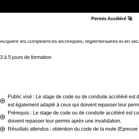
Aller
Stage code accéléré
au
Maîtrisez le code de la route en un temps record
Permis Accéléré 🚀
contenu
Stage code accéléré
Acquérir les compétences techniques, réglementaires et en sécu
3 à 5 jours de formation
Public visé : Le stage de code ou de conduite accéléré est 
est également adapté à ceux qui doivent repasser leur permi
Prérequis : Le stage de code ou de conduite accéléré est co
doivent repasser leur permis après une invalidation.
Résultats attendus : obtention du code de la route (Epreuv