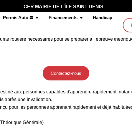
CER MAIRIE DE L’ÎLE SAINT DENIS
Ouvrir Permis Auto 🚘
Ouvrir Financements
Permis Auto 🚘
Financements
Handicap
rité routière nécessaires pour se préparer à l’épreuve théoriq
Contactez-nous
destiné aux personnes capables d'apprendre rapidement, notamme
s après une invalidation.
nçu pour les personnes apprenant rapidement et déjà habituées 
e Théorique Générale)