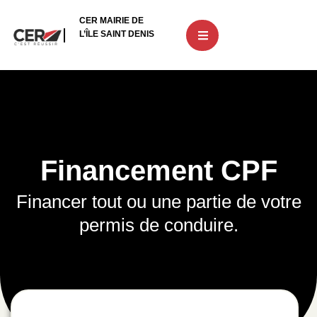
Aller
CER MAIRIE DE
au
L’ÎLE SAINT DENIS
contenu
Financement CPF
Financer tout ou une partie de votre
permis de conduire.