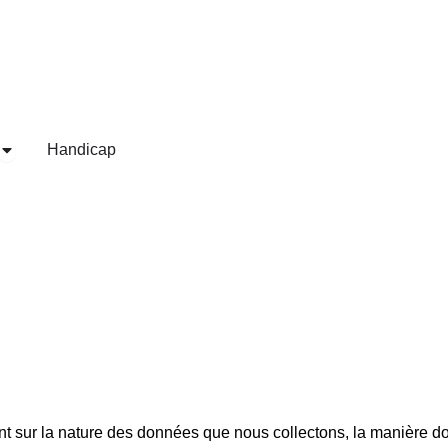
Ouvrir Financements
Handicap
nt sur la nature des données que nous collectons, la manière don